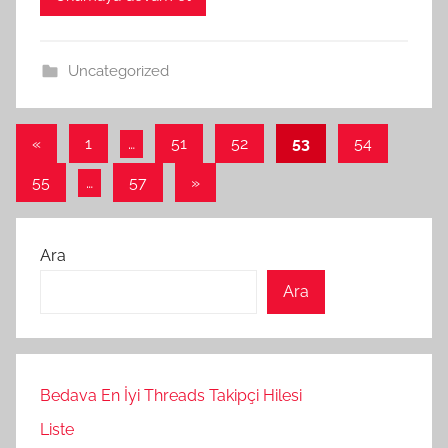
Uncategorized
Yazı
Önceki
«
1
…
51
52
53
54
yazılar
sayfalaması
Sonraki
55
…
57
»
yazılar
Ara
Ara
Bedava En İyi Threads Takipçi Hilesi
Liste