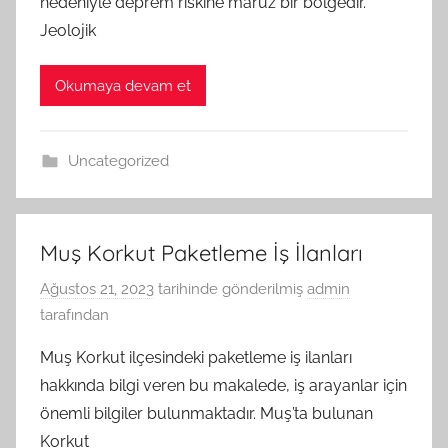
nedeniyle deprem riskine maruz bir bölgedir.
Jeolojik
Okumaya devam et
Uncategorized
Muş Korkut Paketleme İş İlanları
Ağustos 21, 2023
tarihinde gönderilmiş
admin
tarafından
Muş Korkut ilçesindeki paketleme iş ilanları
hakkında bilgi veren bu makalede, iş arayanlar için
önemli bilgiler bulunmaktadır. Muş’ta bulunan
Korkut