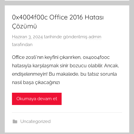
0x4004f00c Office 2016 Hatası
Çözümü
Haziran 3, 2024
tarihinde gönderilmiş
admin
tarafından
Office 2016'nın keyfini çıkarırken, 0x4004f00c
hatasıyla karşılaşmak sinir bozucu olabilir. Ancak,
endişelenmeyin! Bu makalede, bu tatsız sorunla
nasıl başa çıkacağınızı
Okumaya devam et
Uncategorized