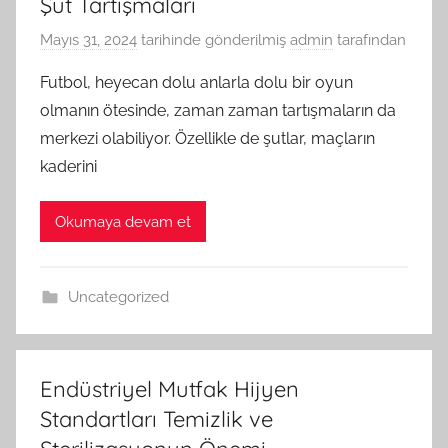
Şut Tartışmaları
Mayıs 31, 2024
tarihinde gönderilmiş
admin
tarafından
Futbol, heyecan dolu anlarla dolu bir oyun
olmanın ötesinde, zaman zaman tartışmaların da
merkezi olabiliyor. Özellikle de şutlar, maçların
kaderini
Okumaya devam et
Uncategorized
Endüstriyel Mutfak Hijyen
Standartları Temizlik ve