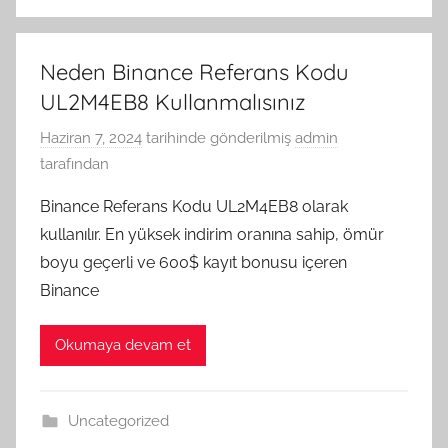
Neden Binance Referans Kodu
UL2M4EB8 Kullanmalısınız
Haziran 7, 2024
tarihinde gönderilmiş
admin
tarafından
Binance Referans Kodu UL2M4EB8 olarak
kullanılır. En yüksek indirim oranına sahip, ömür
boyu geçerli ve 600$ kayıt bonusu içeren
Binance
Okumaya devam et
Uncategorized