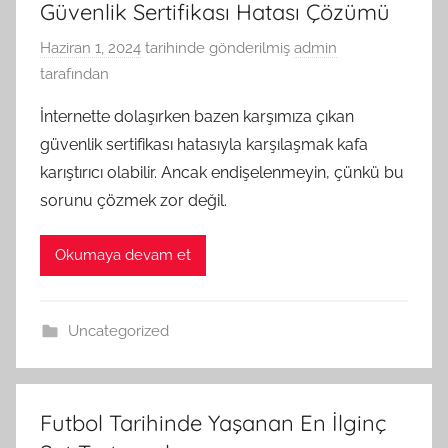
Güvenlik Sertifikası Hatası Çözümü
Haziran 1, 2024
tarihinde gönderilmiş
admin
tarafından
İnternette dolaşırken bazen karşımıza çıkan
güvenlik sertifikası hatasıyla karşılaşmak kafa
karıştırıcı olabilir. Ancak endişelenmeyin, çünkü bu
sorunu çözmek zor değil.
Okumaya devam et
Uncategorized
Futbol Tarihinde Yaşanan En İlginç