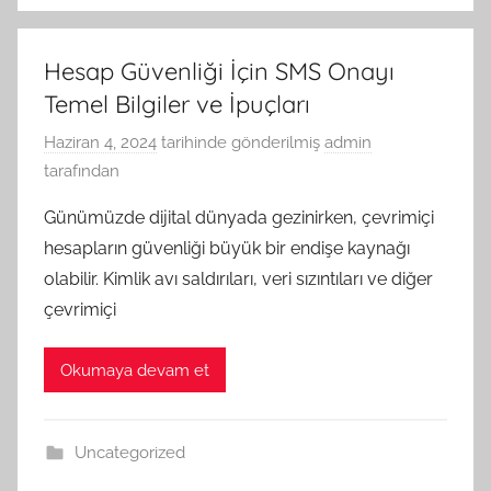
Hesap Güvenliği İçin SMS Onayı
Temel Bilgiler ve İpuçları
Haziran 4, 2024
tarihinde gönderilmiş
admin
tarafından
Günümüzde dijital dünyada gezinirken, çevrimiçi
hesapların güvenliği büyük bir endişe kaynağı
olabilir. Kimlik avı saldırıları, veri sızıntıları ve diğer
çevrimiçi
Okumaya devam et
Uncategorized