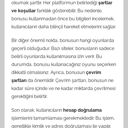
okumak şarttır. Her platformun belirlediği
şartlar
ve koşullar
farklılık gösterebilir. Bu nedenle,
bonusu kullanmadan önce bu bilgileri incelemek,
kullanıcıların daha bilinçli hareket etmelerini sağlar.
Bir diğer önemli nokta, bonusun hangi oyunlarda
geçerli olduğudur. Bazı siteler, bonusların sadece
belirli oyunlarda kullanılmasına izin verir. Bu
durumda, bonusu kullanacağınız oyunu seçerken
dikkatli olmalısınız. Ayrıca, bonusun
çevrim
şartları
da önemlidir. Çevrim şartları, bonusun ne
kadar süre içinde ve ne kadar miktarda çevrilmesi
gerektiğini belirtir.
Son olarak, kullanıcıların
hesap doğrulama
işlemlerini tamamlaması gerekmektedir. Bu işlem,
genellikle kimlik ve adres doğrulaması ile yapılır.