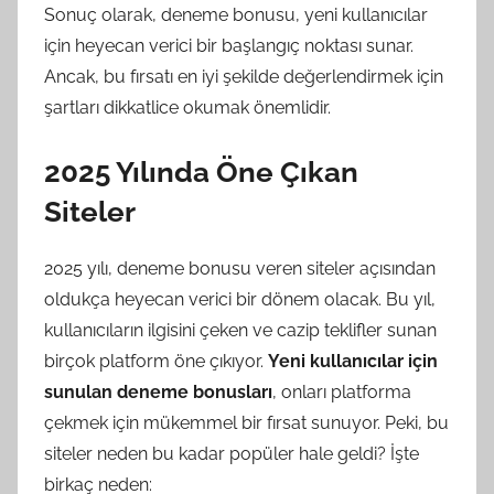
Sonuç olarak, deneme bonusu, yeni kullanıcılar
için heyecan verici bir başlangıç noktası sunar.
Ancak, bu fırsatı en iyi şekilde değerlendirmek için
şartları dikkatlice okumak önemlidir.
2025 Yılında Öne Çıkan
Siteler
2025 yılı, deneme bonusu veren siteler açısından
oldukça heyecan verici bir dönem olacak. Bu yıl,
kullanıcıların ilgisini çeken ve cazip teklifler sunan
birçok platform öne çıkıyor.
Yeni kullanıcılar için
sunulan deneme bonusları
, onları platforma
çekmek için mükemmel bir fırsat sunuyor. Peki, bu
siteler neden bu kadar popüler hale geldi? İşte
birkaç neden: