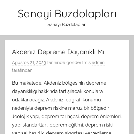
İçeriğe
Sanayi Buzdolapları
atla
Sanayi Buzdolapları
Akdeniz Depreme Dayanıklı Mı
Ağustos 21, 2023
tarihinde gönderilmiş
admin
tarafından
Bu makalede, Akdeniz bölgesinin depreme
dayanıklılığı hakkında tartışılacak konulara
odaklanacağız. Akdeniz, coğrafi konumu
nedeniyle deprem riskine maruz bir bölgedir.
Jeolojik yapı, deprem tarihçesi, deprem önlemleri,
yapı standartları, deprem eğitimi, deprem riski,
yapısal hazırlık, deprem sigortası ve yenileme