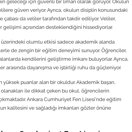
nin geleceği için güvenli bir liman olarak görüyor. Okulun
elilere güven veriyor. Ayrıca, okulun disiplin konusundaki
çabası da veliler tarafından takdir ediliyor. Veliler,
elişimi açısından desteklendiğini hissediyorlar.
r üzerindeki olumlu etkisi sadece akademik alanda
etlerle de zengin bir eğitim deneyimi sunuyor. Öğrenciler,
ı alanlarda kendilerini geliştirme imkanı buluyorlar. Ayrıca,
er arasında dayanışma ve işbirliği ruhu da güçleniyor.
 yüksek puanlar alan bir okuldur. Akademik başarı,
 olanakları ile dikkat çeken bu okul, öğrencilerin
 çıkmaktadır. Ankara Cumhuriyet Fen Lisesi'nde eğitim
un kalitesini ve sağladığı imkanları gözler önüne