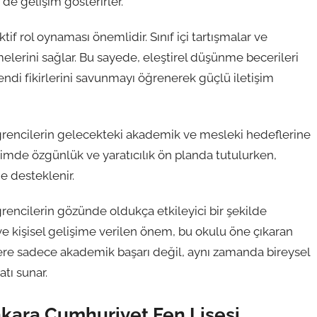
 de gelişim gösterirler.
if rol oynaması önemlidir. Sınıf içi tartışmalar ve
elerini sağlar. Bu sayede, eleştirel düşünme becerileri
endi fikirlerini savunmayı öğrenerek güçlü iletişim
ğrencilerin gelecekteki akademik ve mesleki hedeflerine
timde özgünlük ve yaratıcılık ön planda tutulurken,
de desteklenir.
rencilerin gözünde oldukça etkileyici bir şekilde
 ve kişisel gelişime verilen önem, bu okulu öne çıkaran
lere sadece akademik başarı değil, aynı zamanda bireysel
atı sunar.
nkara Cumhuriyet Fen Lisesi