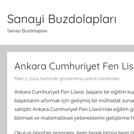
İçeriğe
atla
Sanayi Buzdolapları
Sanayi Buzdolapları
Ankara Cumhuriyet Fen Lis
Mart 5, 2024
tarihinde gönderilmiş
admin
tarafından
Ankara Cumhuriyet Fen Lisesi, başarılı bir eğitim k
başarılarını artırmak için gelişmiş bir müfredat sun
sahiptir. Ankara Cumhuriyet Fen Lisesi'nde eğitim gö
bilimsel ve matematiksel yeteneklerini geliştirme fır
Okulun öğretim programı, hem teorik bilgiyi hem de