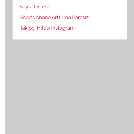
Sayfa Listesi
Shorts Abone Arttırma Parasız
Takipçi Hilesi Instagram