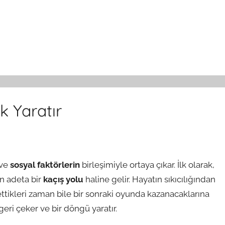
ık Yaratır
ve
sosyal faktörlerin
birleşimiyle ortaya çıkar. İlk olarak,
n adeta bir
kaçış yolu
haline gelir. Hayatın sıkıcılığından
ettikleri zaman bile bir sonraki oyunda kazanacaklarına
geri çeker ve bir döngü yaratır.