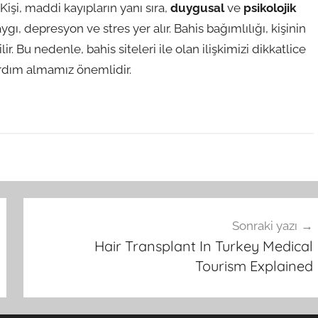
Kişi, maddi kayıpların yanı sıra,
duygusal
ve
psikolojik
ygı, depresyon ve stres yer alır. Bahis bağımlılığı, kişinin
r. Bu nedenle, bahis siteleri ile olan ilişkimizi dikkatlice
rdım almamız önemlidir.
Sonraki yazı
Hair Transplant In Turkey Medical
Tourism Explained