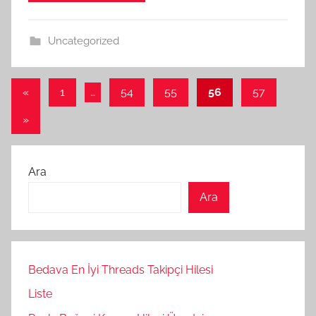
Uncategorized
Yazı
Önceki
«
1
…
54
55
56
57
yazılar
sayfalaması
Sonraki
»
yazılar
Ara
Ara
Bedava En İyi Threads Takipçi Hilesi
Liste