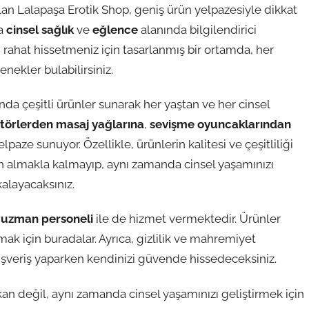
an Lalapaşa Erotik Shop, geniş ürün yelpazesiyle dikkat
da
cinsel sağlık
ve
eğlence
alanında bilgilendirici
 rahat hissetmeniz için tasarlanmış bir ortamda, her
nekler bulabilirsiniz.
nda çeşitli ürünler sunarak her yaştan ve her cinsel
atörlerden
masaj yağlarına
,
sevişme oyuncaklarından
lpaze sunuyor. Özellikle, ürünlerin kalitesi ve çeşitliliği
rün almakla kalmayıp, aynı zamanda cinsel yaşamınızı
kalayacaksınız.
,
uzman personeli
ile de hizmet vermektedir. Ürünler
mak için buradalar. Ayrıca, gizlilik ve mahremiyet
lışveriş yaparken kendinizi güvende hissedeceksiniz.
an değil, aynı zamanda cinsel yaşamınızı geliştirmek için