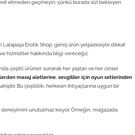
iyaret etmeden geçmeyin; çünkü burada sizi bekleyen
an Lalapaşa Erotik Shop, geniş ürün yelpazesiyle dikkat
e hizmetler hakkında bilgi vereceğiz.
nda çeşitli ürünler sunarak her yaştan ve her cinsel
rlerden
masaj aletlerine
,
sevgililer için oyun setlerinden
iptir. Bu çeşitlilik, herkesin ihtiyaçlarına uygun bir
eriş deneyimini unutulmaz kılıyor. Örneğin, mağazada
e hitap eden seçenekler.