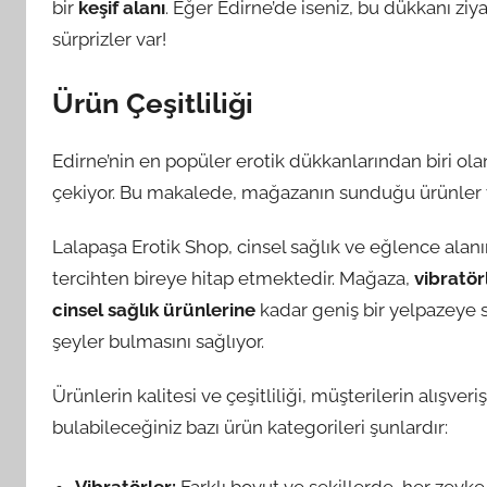
bir
keşif alanı
. Eğer Edirne’de iseniz, bu dükkanı z
sürprizler var!
Ürün Çeşitliliği
Edirne’nin en popüler erotik dükkanlarından biri ol
çekiyor. Bu makalede, mağazanın sunduğu ürünler v
Lalapaşa Erotik Shop, cinsel sağlık ve eğlence alanı
tercihten bireye hitap etmektedir. Mağaza,
vibratö
cinsel sağlık ürünlerine
kadar geniş bir yelpazeye sah
şeyler bulmasını sağlıyor.
Ürünlerin kalitesi ve çeşitliliği, müşterilerin alışv
bulabileceğiniz bazı ürün kategorileri şunlardır:
Vibratörler:
Farklı boyut ve şekillerde, her zevk