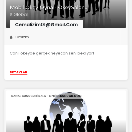
Mobil Okey Oyna - OkeySalonu
Global
Cemalizim01@Gmail.Com
Cmlzm
Canlı okeyde gerçek heyecan seni bekliyor!
DETAYLAR
SANAL SUNUCU KIRALA - ONLINESUNUCU.COM