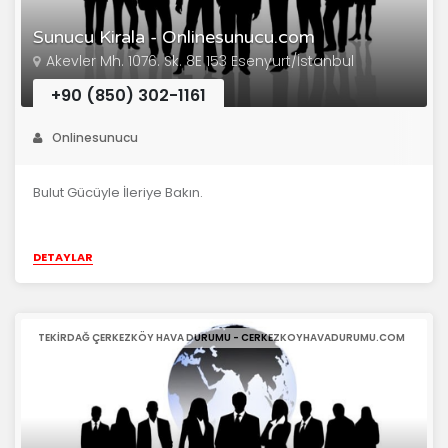
Sunucu Kirala - Onlinesunucu.com
Akevler Mh. 1076. Sk. 8E 153 Esenyurt/İstanbul
+90 (850) 302-1161
Onlinesunucu
Bulut Gücüyle İleriye Bakın.
DETAYLAR
TEKIRDAĞ ÇERKEZKÖY HAVA DURUMU - CERKEZKOYHAVADURUMU.COM