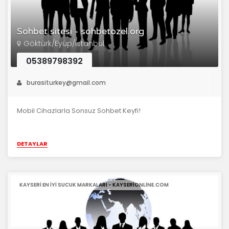
Sohbet sitesi - sohbetozel.org
Göktürk/Eyüp/İstanbul
05389798392
burasiturkey@gmail.com
Mobil Cihazlarla Sonsuz Sohbet Keyfi!
DETAYLAR
KAYSERI EN IYI SUCUK MARKALARI - KAYSERIONLINE.COM