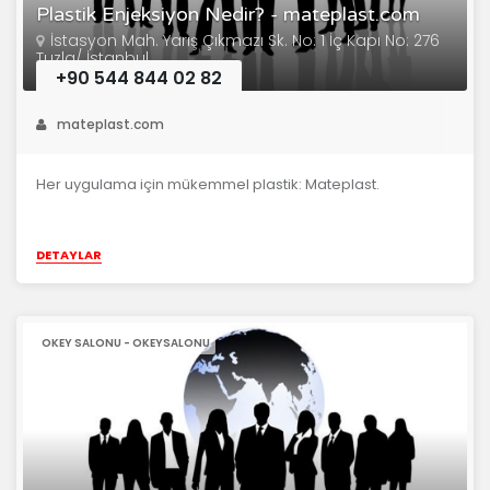
Plastik Enjeksiyon Nedir? - mateplast.com
İstasyon Mah. Yarış Çıkmazı Sk. No: 1 İç Kapı No: 276
Tuzla/ İstanbul
+90 544 844 02 82
mateplast.com
Her uygulama için mükemmel plastik: Mateplast.
DETAYLAR
OKEY SALONU - OKEYSALONU