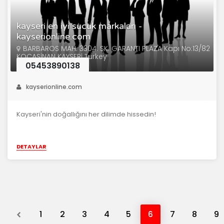
kayseri en iyi sucuk markaları -
kayserionline.com
BARBAROS MAH. 3304. SK. GARANTI PLAZA Kapı No:13/82
KOCASİNAN KAYSERİ Turkey
05453890138
kayserionline.com
Kayseri'nin doğallığını her dilimde hissedin!
DETAYLAR
Previous
1
2
3
4
5
6
7
8
9