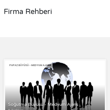
Firma Rehberi
PAPAZ BÜYÜSÜ - MEDYUM AJANS
Soğutma Büyüsü - Medyum Ajans