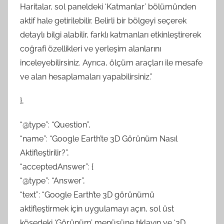
Haritalar, sol paneldeki ‘Katmanlar’ bölümünden
aktif hale getirilebilir. Belirli bir bölgeyi seçerek
detaylı bilgi alabilir, farklı katmanları etkinleştirerek
coğrafi özellikleri ve yerleşim alanlarını
inceleyebilirsiniz. Ayrıca, ölçüm araçları ile mesafe
ve alan hesaplamaları yapabilirsiniz.”
},
“@type”: “Question”,
“name”: “Google Earth’te 3D Görünüm Nasıl
Aktifleştirilir?”,
“acceptedAnswer”: {
“@type”: “Answer”,
“text”: “Google Earth’te 3D görünümü
aktifleştirmek için uygulamayı açın, sol üst
köşedeki ‘Görünüm’ menüsüne tıklayın ve ‘3D