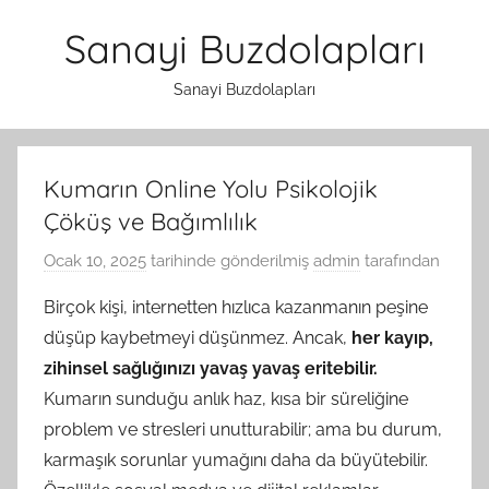
İçeriğe
Sanayi Buzdolapları
atla
Sanayi Buzdolapları
Kumarın Online Yolu Psikolojik
Çöküş ve Bağımlılık
Ocak 10, 2025
tarihinde gönderilmiş
admin
tarafından
Birçok kişi, internetten hızlıca kazanmanın peşine
düşüp kaybetmeyi düşünmez. Ancak,
her kayıp,
zihinsel sağlığınızı yavaş yavaş eritebilir.
Kumarın sunduğu anlık haz, kısa bir süreliğine
problem ve stresleri unutturabilir; ama bu durum,
karmaşık sorunlar yumağını daha da büyütebilir.