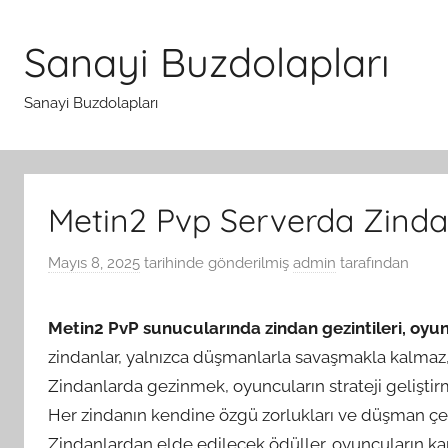
İçeriğe
atla
Sanayi Buzdolapları
Sanayi Buzdolapları
Metin2 Pvp Serverda Zindan 
Mayıs 8, 2025
tarihinde gönderilmiş
admin
tarafından
Metin2 PvP sunucularında zindan gezintileri, oyun
zindanlar, yalnızca düşmanlarla savaşmakla kalmaz, 
Zindanlarda gezinmek, oyuncuların strateji gelişti
Her zindanın kendine özgü zorlukları ve düşman çeşit
Zindanlardan elde edilecek ödüller, oyuncuların kar