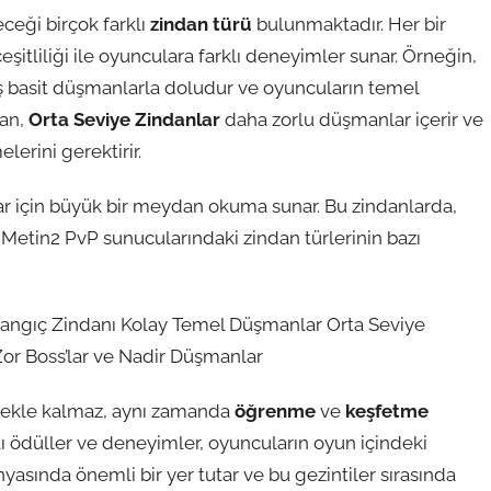
ceği birçok farklı
zindan türü
bulunmaktadır. Her bir
itliliği ile oyunculara farklı deneyimler sunar. Örneğin,
mış basit düşmanlarla doludur ve oyuncuların temel
dan,
Orta Seviye Zindanlar
daha zorlu düşmanlar içerir ve
lerini gerektirir.
ar için büyük bir meydan okuma sunar. Bu zindanlarda,
 Metin2 PvP sunucularındaki zindan türlerinin bazı
şlangıç Zindanı Kolay Temel Düşmanlar Orta Seviye
or Boss’lar ve Nadir Düşmanlar
rmekle kalmaz, aynı zamanda
öğrenme
ve
keşfetme
ı ödüller ve deneyimler, oyuncuların oyun içindeki
nyasında önemli bir yer tutar ve bu gezintiler sırasında