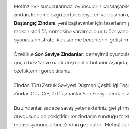
Metin2 PvP sunucularında, oyuncuların karşılaşabile
zindan, kendine özgü zorluk seviyeleri ve düşman çeş
Başlangıç Zindanı
, yeni başlayanlar için tasarlan
mekanikleri öğrenmesine yardımcı olur. Diğer yan
oyuncuların stratejik düşünme becerilerini geliştirme
Özellikle
Son Seviye Zindanlar
, deneyimli oyuncul
güçlü boss’lar ve nadir düşmanlar bulunur. Aşağıda,
özelliklerini görebilirsiniz:
Zindan Türü Zorluk Seviyesi Düşman Çeşitliliği Ba
Zindan Orta Çeşitli Düşmanlar Son Seviye Zindanı Z
Bu zindanlar, sadece savaş yeteneklerinizi gelişti
duygusunu da pekiştirir. Her zindanın sunduğu farkl
motivasyonunu artırır. Zindan gezintileri, Metin2 dü