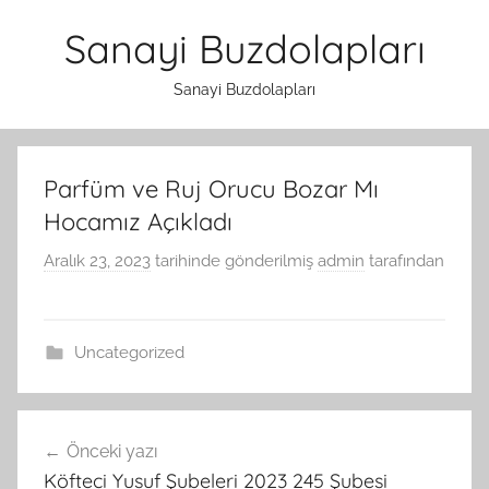
İçeriğe
Sanayi Buzdolapları
atla
Sanayi Buzdolapları
Parfüm ve Ruj Orucu Bozar Mı
Hocamız Açıkladı
Aralık 23, 2023
tarihinde gönderilmiş
admin
tarafından
Uncategorized
Yazı
Önceki yazı
gezinmesi
Köfteci Yusuf Şubeleri 2023 245 Şubesi