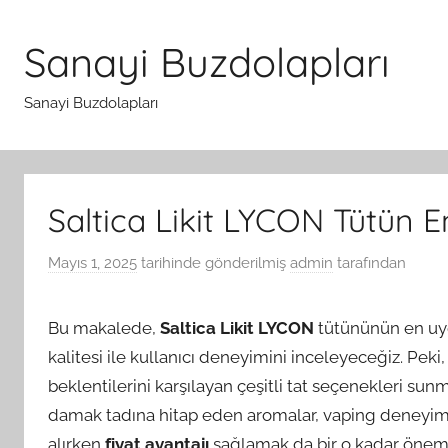
İçeriğe
atla
Sanayi Buzdolapları
Sanayi Buzdolapları
Saltica Likit LYCON Tütün 
Mayıs 1, 2025
tarihinde gönderilmiş
admin
tarafından
Bu makalede,
Saltica Likit LYCON
tütününün en uyg
kalitesi ile kullanıcı deneyimini inceleyeceğiz. Peki
beklentilerini karşılayan çeşitli tat seçenekleri sun
damak tadına hitap eden aromalar, vaping deneyimini 
alırken
fiyat avantajı
sağlamak da bir o kadar önemli