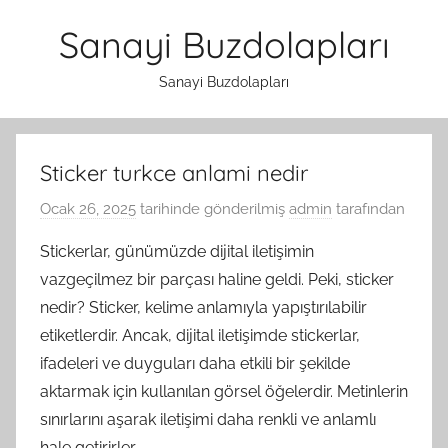
İçeriğe
Sanayi Buzdolapları
atla
Sanayi Buzdolapları
Sticker turkce anlami nedir
Ocak 26, 2025
tarihinde gönderilmiş
admin
tarafından
Stickerlar, günümüzde dijital iletişimin
vazgeçilmez bir parçası haline geldi. Peki, sticker
nedir? Sticker, kelime anlamıyla yapıştırılabilir
etiketlerdir. Ancak, dijital iletişimde stickerlar,
ifadeleri ve duyguları daha etkili bir şekilde
aktarmak için kullanılan görsel öğelerdir. Metinlerin
sınırlarını aşarak iletişimi daha renkli ve anlamlı
hale getirirler.