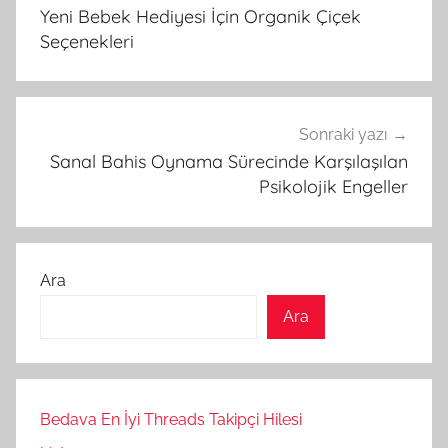
gezinmesi
Yeni Bebek Hediyesi İçin Organik Çiçek
Seçenekleri
Sonraki yazı
Sanal Bahis Oynama Sürecinde Karşılaşılan
Psikolojik Engeller
Ara
Ara
Bedava En İyi Threads Takipçi Hilesi