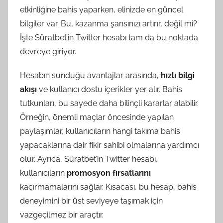
etkinliğine bahis yaparken, elinizde en güncel
bilgiler var. Bu, kazanma şansınızı artırır, değil mi?
İşte Süratbet’in Twitter hesabı tam da bu noktada
devreye giriyor.
Hesabın sunduğu avantajlar arasında,
hızlı bilgi
akışı
ve kullanıcı dostu içerikler yer alır. Bahis
tutkunları, bu sayede daha bilinçli kararlar alabilir.
Örneğin, önemli maçlar öncesinde yapılan
paylaşımlar, kullanıcıların hangi takıma bahis
yapacaklarına dair fikir sahibi olmalarına yardımcı
olur. Ayrıca, Süratbet’in Twitter hesabı,
kullanıcıların
promosyon fırsatlarını
kaçırmamalarını sağlar. Kısacası, bu hesap, bahis
deneyimini bir üst seviyeye taşımak için
vazgeçilmez bir araçtır.