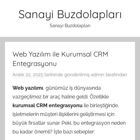
İçeriğe
Sanayi Buzdolapları
atla
Sanayi Buzdolapları
Web Yazılım ile Kurumsal CRM
Entegrasyonu
Aralık 22, 2025
tarihinde gönderilmiş
admin
tarafından
Web yazılımı
, günümüz iş dünyasında
vazgeçilmez bir araç haline geldi. Özellikle
kurumsal CRM entegrasyonu
ile birleştiğinde,
işletmelerin müşteri ilişkilerini geliştirmesi için
büyük fırsatlar sunar. Peki, bu entegrasyon neden
bu kadar önemli? İşte bazı sebepler: