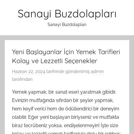
İçeriğe
Sanayi Buzdolapları
atla
Sanayi Buzdolapları
Yeni Başlayanlar İçin Yemek Tarifleri
Kolay ve Lezzetli Seçenekler
Haziran 22, 2024
tarihinde gönderilmiş
admin
tarafından
Yemek yapmak, bir sanat eseri yaratmak gibidir.
Evinizin mutfağında sıfırdan bir şeyler yapmak,
hem keyif verici hem de ödüllendirici bir deneyim
olabilir. Eğer yeni başlayan biriyseniz ve mutfakta
biraz tecrübeniz yoksa, endişelenmeyin! İşte size
kolay ve lezzetli yemek tarifleriyle dolu bir rehber: